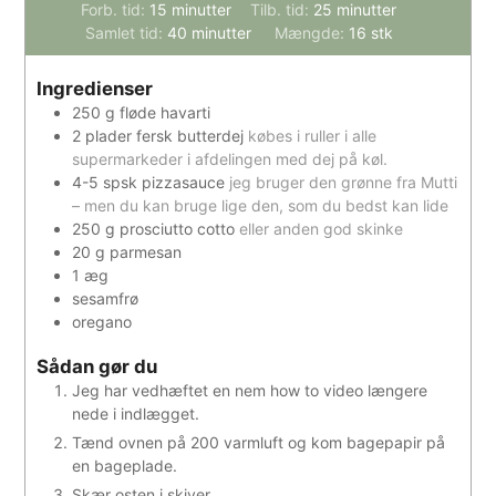
minutter
minutter
Forb. tid:
15
minutter
Tilb. tid:
25
minutter
minutter
Samlet tid:
40
minutter
Mængde:
16
stk
Ingredienser
250
g
fløde havarti
2
plader
fersk butterdej
købes i ruller i alle
supermarkeder i afdelingen med dej på køl.
4-5
spsk
pizzasauce
jeg bruger den grønne fra Mutti
– men du kan bruge lige den, som du bedst kan lide
250
g
prosciutto cotto
eller anden god skinke
20
g
parmesan
1
æg
sesamfrø
oregano
Sådan gør du
Jeg har vedhæftet en nem how to video længere
nede i indlægget.
Tænd ovnen på 200 varmluft og kom bagepapir på
en bageplade.
Skær osten i skiver.