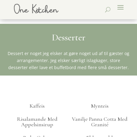
Desserter
Dessert er noget jeg elsker at gøre noget ud af til gæster og
arrangementer. Jeg elsker særligt islagkager, store
desserter eller lave et buffetbord med flere små desserter.
Kaffeis
Mynteis
Risalamande Med
Vanilje Panna Cotta Med
Appelsinsirup
Granité