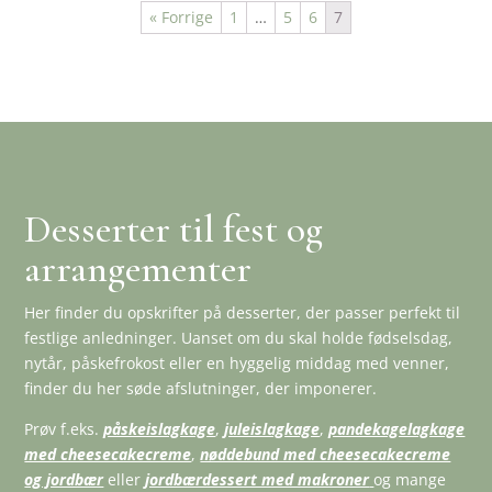
« Forrige
1
…
5
6
7
Desserter til fest og
arrangementer
Her finder du opskrifter på desserter, der passer perfekt til
festlige anledninger. Uanset om du skal holde fødselsdag,
nytår, påskefrokost eller en hyggelig middag med venner,
finder du her søde afslutninger, der imponerer.
Prøv f.eks.
påskeislagkage
,
juleislagkage
,
pandekagelagkage
med cheesecakecreme
,
nøddebund med cheesecakecreme
og jordbær
eller
jordbærdessert med makroner
og mange