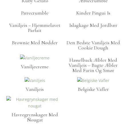
Ruby Gelato
Æblecrumble
Pærecrumble
Kinder Pingui Is
Vaniljeis – Hjemmelavet
Islagkage Med Jordbær
Parfait
Brownie Med Nødder
Den Bedste Vaniljeis Med
Cookie Dough
Hasselback Æbler Med
Vaniljeis – Bagte Æbler
Vaniljecreme
Med Farin Og Smør
Vaniljeis
Belgiske Vafler
Havregrynskager Med
Nougat