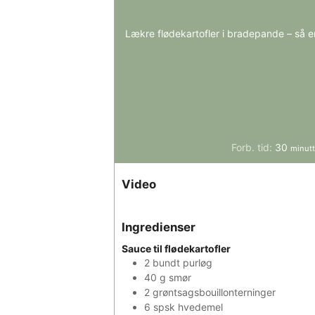
Lækre flødekartofler i bradepande – så er 
minut
Forb. tid:
30
minutt
Video
Ingredienser
Sauce til flødekartofler
2
bundt
purløg
40
g
smør
2
grøntsagsbouillonterninger
6
spsk
hvedemel