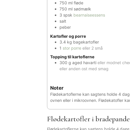
750
ml
fløde
750
ml
sødmælk
3
spsk
bearnaiseessens
salt
peber
Kartofler og porre
3.4
kg
bagekartofler
1
stor porre
eller 2 små
Topping til kartoflerne
300
g
aged havarti
eller modnet che
eller anden ost med smag
Noter
Flødekartoflerne kan sagtens holde 4 dage
ovnen eller i mikroovnen. Flødekatofler ka
Flødekartofler i bradepande
Flødekartoflerne kan sagtens holde 4 dage 