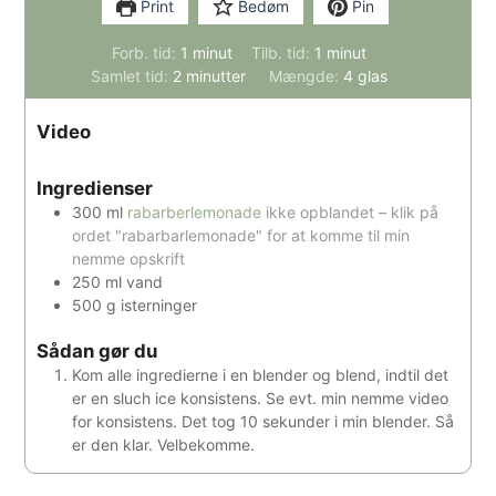
Print
Bedøm
Pin
minut
minut
Forb. tid:
1
minut
Tilb. tid:
1
minut
minutter
Samlet tid:
2
minutter
Mængde:
4
glas
Video
Ingredienser
300
ml
rabarberlemonade
ikke opblandet – klik på
ordet "rabarbarlemonade" for at komme til min
nemme opskrift
250
ml
vand
500
g
isterninger
Sådan gør du
Kom alle ingredierne i en blender og blend, indtil det
er en sluch ice konsistens. Se evt. min nemme video
for konsistens. Det tog 10 sekunder i min blender. Så
er den klar. Velbekomme.