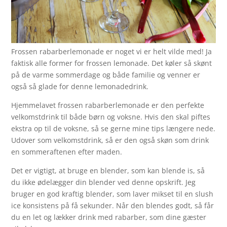
Frossen rabarberlemonade er noget vi er helt vilde med! Ja
faktisk alle former for frossen lemonade. Det køler så skønt
på de varme sommerdage og både familie og venner er
også så glade for denne lemonadedrink.
Hjemmelavet frossen rabarberlemonade er den perfekte
velkomstdrink til både børn og voksne. Hvis den skal piftes
ekstra op til de voksne, så se gerne mine tips længere nede.
Udover som velkomstdrink, så er den også skøn som drink
en sommeraftenen efter maden.
Det er vigtigt, at bruge en blender, som kan blende is, så
du ikke ødelægger din blender ved denne opskrift. Jeg
bruger en god kraftig blender, som laver mikset til en slush
ice konsistens på få sekunder. Når den blendes godt, så får
du en let og lækker drink med rabarber, som dine gæster