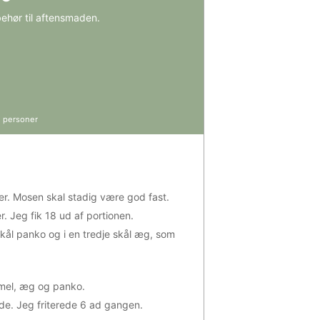
ehør til aftensmaden.
4
personer
r. Mosen skal stadig være god fast.
. Jeg fik 18 ud af portionen.
skål panko og i en tredje skål æg, som
i mel, æg og panko.
øde. Jeg friterede 6 ad gangen.