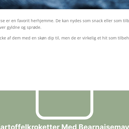
e er en favorit herhjemme. De kan nydes som snack eller som tilb
bliver gyldne og sprøde.
cke af dem med en skøn dip til, men de er virkelig et hit som tilbehø
artoffelkroketter Med Bearnaisema