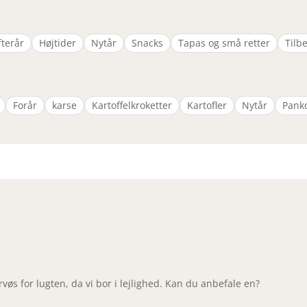
fterår
Højtider
Nytår
Snacks
Tapas og små retter
Tilb
Forår
karse
Kartoffelkroketter
Kartofler
Nytår
Pank
ervøs for lugten, da vi bor i lejlighed. Kan du anbefale en?