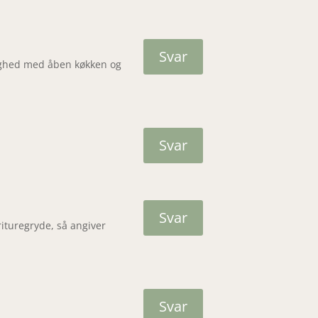
Svar
ejlighed med åben køkken og
Svar
Svar
rituregryde, så angiver
Svar