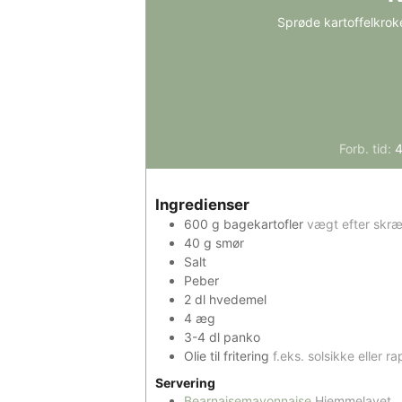
Sprøde kartoffelkrok
Forb. tid:
Ingredienser
600
g
bagekartofler
vægt efter skræ
40
g
smør
Salt
Peber
2
dl
hvedemel
4
æg
3-4
dl
panko
Olie til fritering
f.eks. solsikke eller ra
Servering
Bearnaisemayonnaise
Hjemmelavet