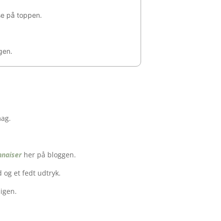
.
se på toppen.
gen.
mag.
nnaiser
her på bloggen.
 og et fedt udtryk.
 igen.