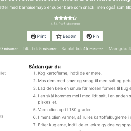
etter med barnaisemayo er super bare som snack, men også som tilb
4.34
fra
6
stemmer
Print
Bedøm
Pin
minutter
minutter
minutter
40
Tilb. tid:
5
Samlet tid:
45
Mængde:
minutter
minutter
minutter
Sådan gør du
llet
Kog kartoflerne, indtil de er møre.
Mos dem med smør og smag til med salt og pebe
Lad den køle en smule før mosen formes til kugler
I en skål kommes mel i med lidt salt, i en anden 
piskes let.
Varm olien op til 180 grader.
ps
I mens olien varmer, så rulles kartoffelkuglerne 
Friter kuglerne, indtil de er lækre gyldne og spr