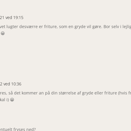
021 ved 19:15
øvet lugter desværre er friture, som en gryde vil gøre. Bor selv i l
 😀
22 ved 10:36
res, så det kommer an på din størrelse af gryde eller friture (hvis f
al i) 😀
ntuelt fryses ned?