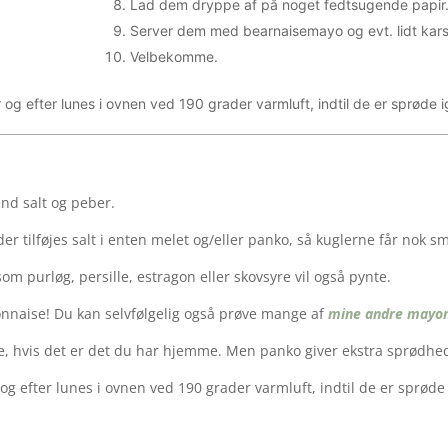
Lad dem dryppe af på noget fedtsugende papir
Server dem med bearnaisemayo og evt. lidt kar
Velbekomme.
og efter lunes i ovnen ved 190 grader varmluft, indtil de er sprøde i
nd salt og peber.
der tilføjes salt i enten melet og/eller panko, så kuglerne får nok s
m purløg, persille, estragon eller skovsyre vil også pynte.
onnaise! Du kan selvfølgelig også prøve mange af
mine andre mayo
e, hvis det er det du har hjemme. Men panko giver ekstra sprødhed
og efter lunes i ovnen ved 190 grader varmluft, indtil de er sprøde