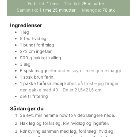
time
minutter
Forb. tid:
1
time
Tilb. tid:
25
minutter
time
minutter
Samlet tid:
1
time
25
minutter
Mængde:
78
stk
Ingredienser
1
løg
5
fed
hvidløg
1
bundt
forårsløg
2×2
cm
ingefær
900
g
hakket kylling
3
æg
6
spsk
maggi
eller anden soya – men gerne maggi
1
spsk
brun farin
1
pakke
forårsrulledej
købes på frost – jeg bruger
den pakke med 40 i. De er 21,5×21,5 cm.
olie til fritering
Sådan gør du
Se evt. min nemme how to video længere nede.
Hak løg og forårsløg. Riv hvidløg og ingefær.
Rør kylling sammen med løg, forårsløg, hvidløg,