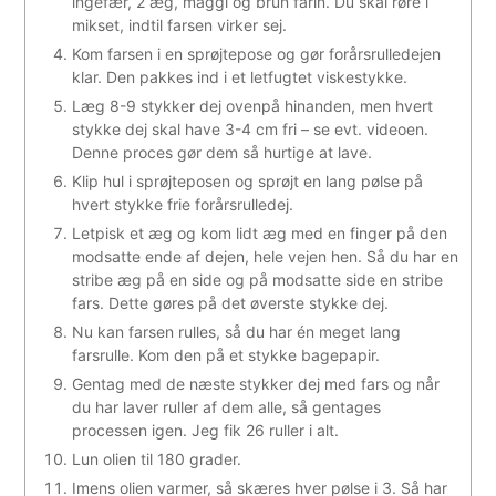
ingefær, 2 æg, maggi og brun farin. Du skal røre i
mikset, indtil farsen virker sej.
Kom farsen i en sprøjtepose og gør forårsrulledejen
klar. Den pakkes ind i et letfugtet viskestykke.
Læg 8-9 stykker dej ovenpå hinanden, men hvert
stykke dej skal have 3-4 cm fri – se evt. videoen.
Denne proces gør dem så hurtige at lave.
Klip hul i sprøjteposen og sprøjt en lang pølse på
hvert stykke frie forårsrulledej.
Letpisk et æg og kom lidt æg med en finger på den
modsatte ende af dejen, hele vejen hen. Så du har en
stribe æg på en side og på modsatte side en stribe
fars. Dette gøres på det øverste stykke dej.
Nu kan farsen rulles, så du har én meget lang
farsrulle. Kom den på et stykke bagepapir.
Gentag med de næste stykker dej med fars og når
du har laver ruller af dem alle, så gentages
processen igen. Jeg fik 26 ruller i alt.
Lun olien til 180 grader.
Imens olien varmer, så skæres hver pølse i 3. Så har