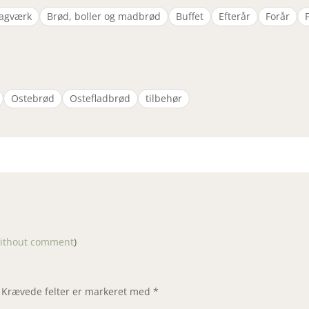
agværk
Brød, boller og madbrød
Buffet
Efterår
Forår
Ostebrød
Ostefladbrød
tilbehør
without comment
)
Krævede felter er markeret med
*