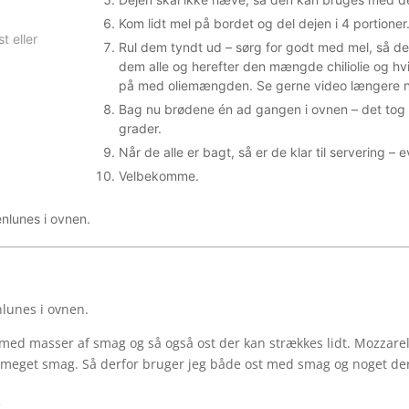
Kom lidt mel på bordet og del dejen i 4 portioner
t eller
Rul dem tyndt ud – sørg for godt med mel, så de
dem alle og herefter den mængde chiliolie og hv
på med oliemængden. Se gerne video længere n
Bag nu brødene én ad gangen i ovnen – det tog 
grader.
Når de alle er bagt, så er de klar til servering – 
Velbekomme.
enlunes i ovnen.
nlunes i ovnen.
 med masser af smag og så også ost der kan strækkes lidt. Mozzarell
å meget smag. Så derfor bruger jeg både ost med smag og noget der