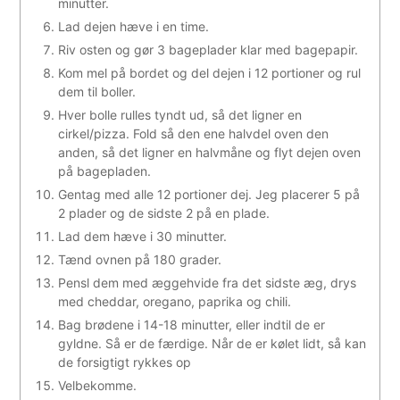
minutter.
Lad dejen hæve i en time.
Riv osten og gør 3 bageplader klar med bagepapir.
Kom mel på bordet og del dejen i 12 portioner og rul
dem til boller.
Hver bolle rulles tyndt ud, så det ligner en
cirkel/pizza. Fold så den ene halvdel oven den
anden, så det ligner en halvmåne og flyt dejen oven
på bagepladen.
Gentag med alle 12 portioner dej. Jeg placerer 5 på
2 plader og de sidste 2 på en plade.
Lad dem hæve i 30 minutter.
Tænd ovnen på 180 grader.
Pensl dem med æggehvide fra det sidste æg, drys
med cheddar, oregano, paprika og chili.
Bag brødene i 14-18 minutter, eller indtil de er
gyldne. Så er de færdige. Når de er kølet lidt, så kan
de forsigtigt rykkes op
Velbekomme.