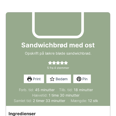
Sandwichbrød med ost
Opskrift på lækre bløde sandwichbrød.
5
fra
4
stemmer
Print
Bedøm
Pin
minutter
minutter
Forb. tid:
45
minutter
Tilb. tid:
18
minutter
time
minutter
Hævetid:
1
time
30
minutter
timer
minutter
Samlet tid:
2
timer
33
minutter
Mængde:
12
stk
Ingredienser