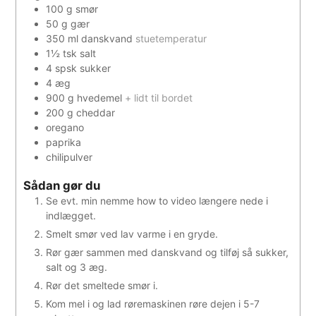
100
g
smør
50
g
gær
350
ml
danskvand
stuetemperatur
1½
tsk
salt
4
spsk
sukker
4
æg
900
g
hvedemel
+ lidt til bordet
200
g
cheddar
oregano
paprika
chilipulver
Sådan gør du
Se evt. min nemme how to video længere nede i
indlægget.
Smelt smør ved lav varme i en gryde.
Rør gær sammen med danskvand og tilføj så sukker,
salt og 3 æg.
Rør det smeltede smør i.
Kom mel i og lad røremaskinen røre dejen i 5-7