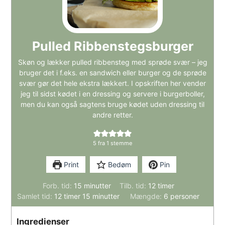
Pulled Ribbenstegsburger
Skøn og lækker pulled ribbensteg med sprøde svær – jeg
bruger det i f.eks. en sandwich eller burger og de sprøde
svær gør det hele ekstra lækkert. I opskriften her vender
jeg til sidst kødet i en dressing og servere i burgerboller,
men du kan også sagtens bruge kødet uden dressing til
andre retter.
5
fra 1 stemme
Print
Bedøm
Pin
minutter
timer
Forb. tid:
15
minutter
Tilb. tid:
12
timer
timer
minutter
Samlet tid:
12
timer
15
minutter
Mængde:
6
personer
Ingredienser