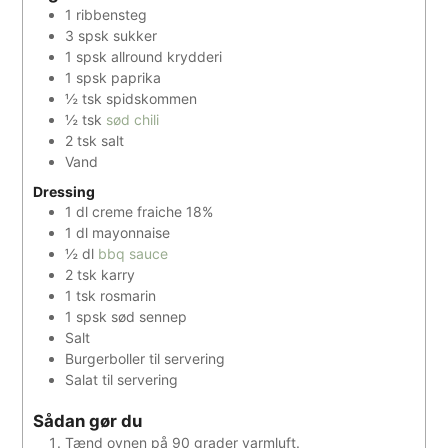
1
ribbensteg
3
spsk
sukker
1
spsk
allround krydderi
1
spsk
paprika
½
tsk
spidskommen
½
tsk
sød chili
2
tsk
salt
Vand
Dressing
1
dl
creme fraiche 18%
1
dl
mayonnaise
½
dl
bbq sauce
2
tsk
karry
1
tsk
rosmarin
1
spsk
sød sennep
Salt
Burgerboller til servering
Salat til servering
Sådan gør du
Tænd ovnen på 90 grader varmluft.