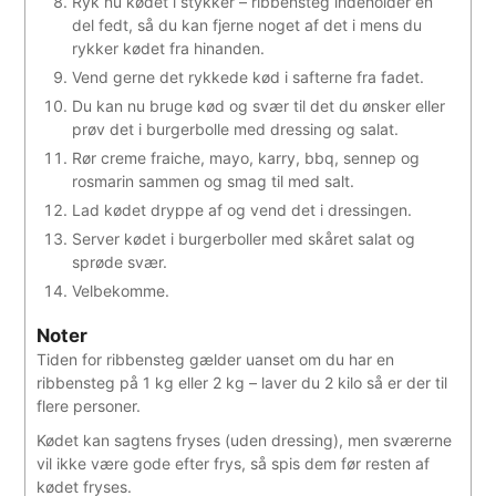
Ryk nu kødet i stykker – ribbensteg indeholder en
del fedt, så du kan fjerne noget af det i mens du
rykker kødet fra hinanden.
Vend gerne det rykkede kød i safterne fra fadet.
Du kan nu bruge kød og svær til det du ønsker eller
prøv det i burgerbolle med dressing og salat.
Rør creme fraiche, mayo, karry, bbq, sennep og
rosmarin sammen og smag til med salt.
Lad kødet dryppe af og vend det i dressingen.
Server kødet i burgerboller med skåret salat og
sprøde svær.
Velbekomme.
Noter
Tiden for ribbensteg gælder uanset om du har en
ribbensteg på 1 kg eller 2 kg – laver du 2 kilo så er der til
flere personer.
Kødet kan sagtens fryses (uden dressing), men sværerne
vil ikke være gode efter frys, så spis dem før resten af
kødet fryses.