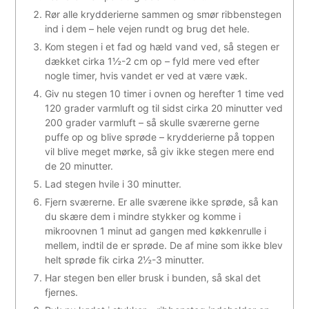
Rør alle krydderierne sammen og smør ribbenstegen
ind i dem – hele vejen rundt og brug det hele.
Kom stegen i et fad og hæld vand ved, så stegen er
dækket cirka 1½-2 cm op – fyld mere ved efter
nogle timer, hvis vandet er ved at være væk.
Giv nu stegen 10 timer i ovnen og herefter 1 time ved
120 grader varmluft og til sidst cirka 20 minutter ved
200 grader varmluft – så skulle sværerne gerne
puffe op og blive sprøde – krydderierne på toppen
vil blive meget mørke, så giv ikke stegen mere end
de 20 minutter.
Lad stegen hvile i 30 minutter.
Fjern sværerne. Er alle sværene ikke sprøde, så kan
du skære dem i mindre stykker og komme i
mikroovnen 1 minut ad gangen med køkkenrulle i
mellem, indtil de er sprøde. De af mine som ikke blev
helt sprøde fik cirka 2½-3 minutter.
Har stegen ben eller brusk i bunden, så skal det
fjernes.