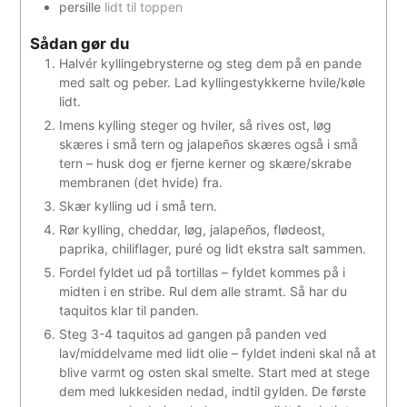
persille
lidt til toppen
Sådan gør du
Halvér kyllingebrysterne og steg dem på en pande
med salt og peber. Lad kyllingestykkerne hvile/køle
lidt.
Imens kylling steger og hviler, så rives ost, løg
skæres i små tern og jalapeños skæres også i små
tern – husk dog er fjerne kerner og skære/skrabe
membranen (det hvide) fra.
Skær kylling ud i små tern.
Rør kylling, cheddar, løg, jalapeños, flødeost,
paprika, chiliflager, puré og lidt ekstra salt sammen.
Fordel fyldet ud på tortillas – fyldet kommes på i
midten i en stribe. Rul dem alle stramt. Så har du
taquitos klar til panden.
Steg 3-4 taquitos ad gangen på panden ved
lav/middelvame med lidt olie – fyldet indeni skal nå at
blive varmt og osten skal smelte. Start med at stege
dem med lukkesiden nedad, indtil gylden. De første