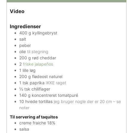
Video
Ingredienser
400
g
kyllingebryst
salt
peber
olie
til stegning
200
g
rød cheddar
2
friske jalapeños
1
lille løg
200
g
flødeost naturel
1
tsk
paprika
IKKE røget
½
tsk
chiliflager
140
g
koncentreret tomatpuré
10
hvede tortillas
jeg bruger nogle der er 20 cm – se
noter
Til servering af taquitos
creme fraiche 18%
salsa