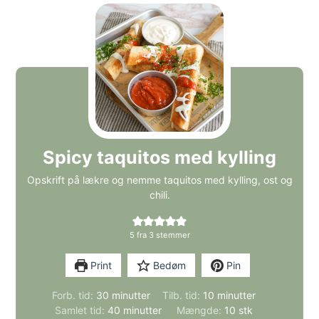
Spicy taquitos med kylling
Opskrift på lækre og nemme taquitos med kylling, ost og
chili.
5
fra
3
stemmer
Print
Bedøm
Pin
minutter
minutter
Forb. tid:
30
minutter
Tilb. tid:
10
minutter
minutter
Samlet tid:
40
minutter
Mængde:
10
stk