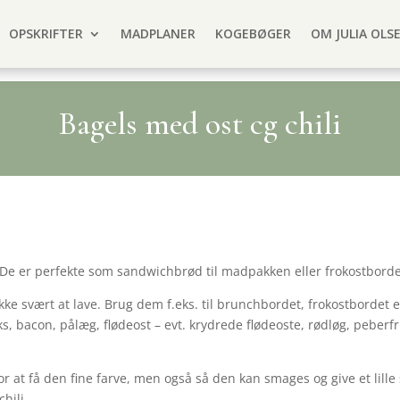
OPSKRIFTER
MADPLANER
KOGEBØGER
OM JULIA OLS
Bagels med ost cg chili
. De er perfekte som sandwichbrød til madpakken eller frokostborde
e svært at lave. Brug dem f.eks. til brunchbordet, frokostbordet elle
s, bacon, pålæg, flødeost – evt. krydrede flødeoste, rødløg, peberfru
 at få den fine farve, men også så den kan smages og give et lille 
hili.