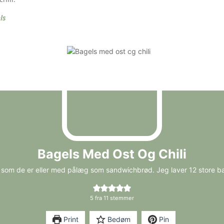
ls
Bagels Med Ost Og Chili
 som de er eller med pålæg som sandwichbrød. Jeg laver 12 store b
5
fra
11
stemmer
Print
Bedøm
Pin