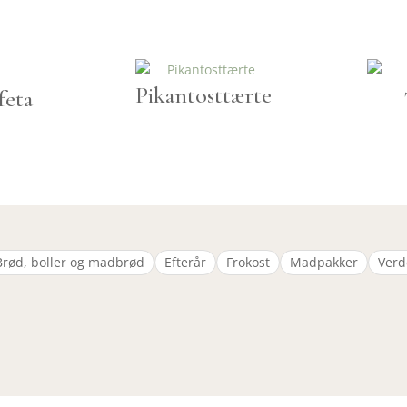
Pikantosttærte
feta
Brød, boller og madbrød
Efterår
Frokost
Madpakker
Verd