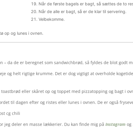
Når de første bagels er bagt, så sættes de to r
Når de alle er bagt, så er de klar til servering.
Velbekomme.
tø op og lunes i ovnen.
son – da de er beregnet som sandwichbrød, så fyldes de blot godt 
je og helt rigtige krumme. Det er dog vigtigt at overholde kogetide
om toastbrød eller skåret op og toppet med pizzatopping og bagt i ov
rdet til dagen efter og ristes eller lunes i ovnen. De er også frysev
or jeg deler en masse lækkerier. Du kan finde mig på
Instagram
og