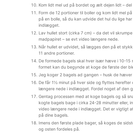
Kom lidt mel ud på bordet og ælt dejen lidt – del 
Form de 12 portioner til boller og kom lidt mel 
på en bolle, så du kan udvide det hul du lige ha
indlægget.
Lav hullet stort (cirka 7 cm) – da det vil skrumpe
madpapiret – se evt video længere nede.
Når hullet er udvidet, så lægges den på et sty
11 andre portioner.
De formede bagels skal hver især hæve i 10-15 m
formet kan du begynde at koge de første der bl
Jeg koger 2 bagels ad gangen – husk de hæver 
De får 1½ minut på hver side og flyttes herefter
længere nede i indlægget. Fordel noget af den 
Gentag processen med at koge bagels og så snart
kogte bagels bage i cirka 24-28 minutter eller, in
video længere nede i indlægget. Det er vigtigt a
på dine bagels.
Imens den første plade bager, så koges de sids
og osten fordeles på.