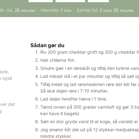
minutter
time
timer
minutter
ilb. tid:
25
Hævetid:
1
Samlet tid:
2
25
minutter
time
timer
minutter
Sådan gør du
Riv 200 gram cheddar groft og 200 g cheddar fi
Hak chilierne fint.
Smulre gær i en røreskål og tilføj den lunkne van
acie,
Lad mikset stå i et par minutter og tilføj så salt o
n også
Tilføj melet og lad røremaskinen røre det lidt før 
Så skal dejen røre i 7-10 minutter.
Lad dejen herefter hæve i 1 time.
iver det
Tænd ovnen på 200 grader varmluft og gør 3 ba
g
kan have 4 bagels)
Sæt en stor gryde vand til at koge, så vandet er 
Jeg smører lidt olie ud på 12 stykker madpakkep
mindre stykker.