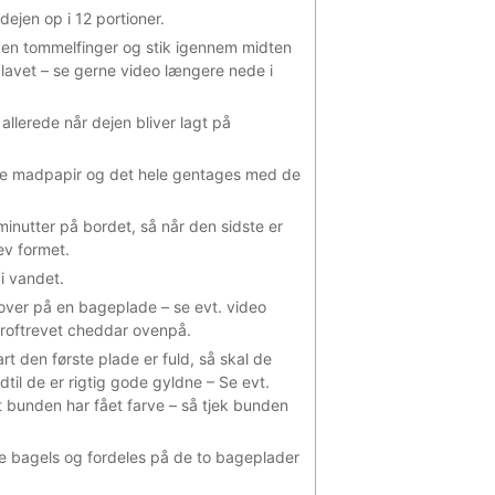
dejen op i 12 portioner.
på en tommelfinger og stik igennem midten
r lavet – se gerne video længere nede i
 allerede når dejen bliver lagt på
kke madpapir og det hele gentages med de
inutter på bordet, så når den sidste er
ev formet.
i vandet.
 over på en bageplade – se evt. video
groftrevet cheddar ovenpå.
 den første plade er fuld, så skal de
dtil de er rigtig gode gyldne – Se evt.
t bunden har fået farve – så tjek bunden
te bagels og fordeles på de to bageplader