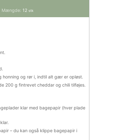
Mængde:
12
stk
nt.
d.
g honning og rør i, indtil alt gær er opløst.
de 200 g fintrevet cheddar og chili tilføjes.
geplader klar med bagepapir (hver plade
klar.
apir – du kan også klippe bagepapir i