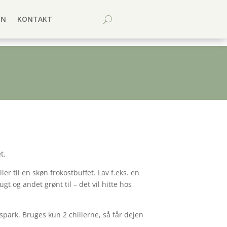
EN
KONTAKT
t.
r til en skøn frokostbuffet. Lav f.eks. en
gt og andet grønt til – det vil hitte hos
spark. Bruges kun 2 chilierne, så får dejen