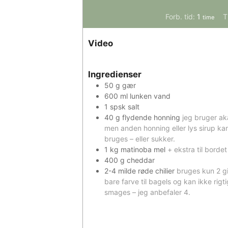
time
Forb. tid:
1
T
time
Video
Ingredienser
50
g
gær
600
ml
lunken vand
1
spsk
salt
40
g
flydende honning
jeg bruger ak
men anden honning eller lys sirup ka
bruges – eller sukker.
1
kg
matinoba mel
+ ekstra til bordet
400
g
cheddar
2-4
milde røde chilier
bruges kun 2 g
bare farve til bagels og kan ikke rigti
smages – jeg anbefaler 4.