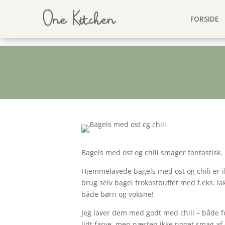
FORSIDE
Bagels med ost og chili smager fantastisk
Hjemmelavede bagels med ost og chili er ikk
brug selv bagel frokostbuffet med f.eks. lak
både børn og voksne!
Jeg laver dem med godt med chili – både for
lidt farve, men næsten ikke noget smag af c