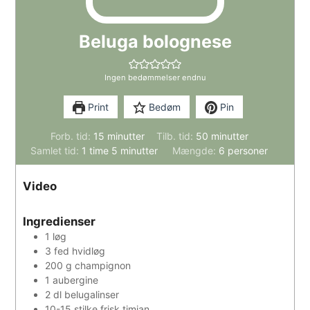
Beluga bolognese
Ingen bedømmelser endnu
Print
Bedøm
Pin
minutter
minutter
Forb. tid:
15
minutter
Tilb. tid:
50
minutter
time
minutter
Samlet tid:
1
time
5
minutter
Mængde:
6
personer
Video
Ingredienser
1
løg
3
fed
hvidløg
200
g
champignon
1
aubergine
2
dl
belugalinser
10-15
stilke
frisk timian