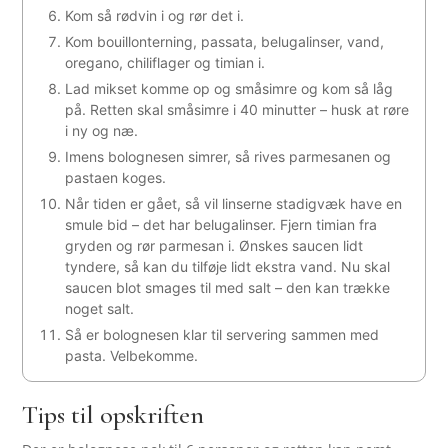
Kom så rødvin i og rør det i.
Kom bouillonterning, passata, belugalinser, vand,
oregano, chiliflager og timian i.
Lad mikset komme op og småsimre og kom så låg
på. Retten skal småsimre i 40 minutter – husk at røre
i ny og næ.
Imens bolognesen simrer, så rives parmesanen og
pastaen koges.
Når tiden er gået, så vil linserne stadigvæk have en
smule bid – det har belugalinser. Fjern timian fra
gryden og rør parmesan i. Ønskes saucen lidt
tyndere, så kan du tilføje lidt ekstra vand. Nu skal
saucen blot smages til med salt – den kan trække
noget salt.
Så er bolognesen klar til servering sammen med
pasta. Velbekomme.
Tips til opskriften