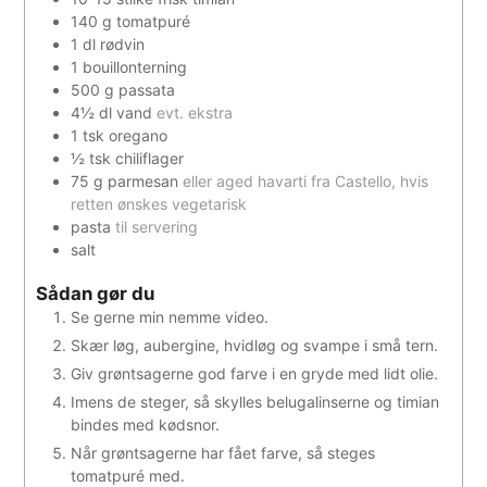
140
g
tomatpuré
1
dl
rødvin
1
bouillonterning
500
g
passata
4½
dl
vand
evt. ekstra
1
tsk
oregano
½
tsk
chiliflager
75
g
parmesan
eller aged havarti fra Castello, hvis
retten ønskes vegetarisk
pasta
til servering
salt
Sådan gør du
Se gerne min nemme video.
Skær løg, aubergine, hvidløg og svampe i små tern.
Giv grøntsagerne god farve i en gryde med lidt olie.
Imens de steger, så skylles belugalinserne og timian
bindes med kødsnor.
Når grøntsagerne har fået farve, så steges
tomatpuré med.