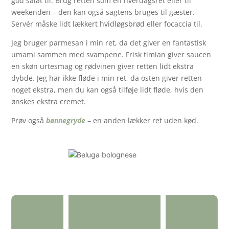
god salat til. Brug retten som en hverdagsret eller til
weekenden – den kan også sagtens bruges til gæster.
Servér måske lidt lækkert hvidløgsbrød eller focaccia til.
Jeg bruger parmesan i min ret, da det giver en fantastisk
umami sammen med svampene. Frisk timian giver saucen
en skøn urtesmag og rødvinen giver retten lidt ekstra
dybde. Jeg har ikke fløde i min ret, da osten giver retten
noget ekstra, men du kan også tilføje lidt fløde, hvis den
ønskes ekstra cremet.
Prøv også
bønnegryde
– en anden lækker ret uden kød.