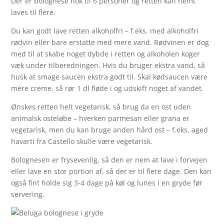
Der er bolognese nok til 6 personer og retten kan nemt
laves til flere.
Du kan godt lave retten alkoholfri – f.eks. med alkoholfri
rødvin eller bare erstatte med mere vand. Rødvinen er dog
med til at skabe noget dybde i retten og alkoholen koger
væk under tilberedningen. Hvis du bruger ekstra vand, så
husk at smage saucen ekstra godt til. Skal kødsaucen være
mere creme, så rør 1 dl fløde i og udskift noget af vandet.
Ønskes retten helt vegetarisk, så brug da en ost uden
animalsk osteløbe – hverken parmesan eller grana er
vegetarisk, men du kan bruge anden hård ost – f.eks. aged
havarti fra Castello skulle være vegetarisk.
Bolognesen er frysevenlig, så den er nem at lave i forvejen
eller lave en stor portion af, så der er til flere dage. Den kan
også fint holde sig 3-4 dage på køl og lunes i en gryde før
servering.