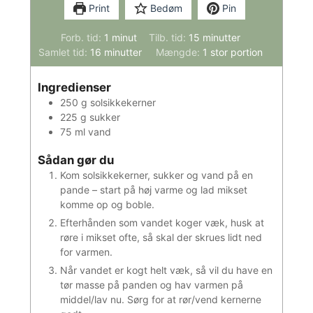
Print
Bedøm
Pin
minut
minutter
Forb. tid:
1
minut
Tilb. tid:
15
minutter
minutter
Samlet tid:
16
minutter
Mængde:
1
stor portion
Ingredienser
250
g
solsikkekerner
225
g
sukker
75
ml
vand
Sådan gør du
Kom solsikkekerner, sukker og vand på en
pande – start på høj varme og lad mikset
komme op og boble.
Efterhånden som vandet koger væk, husk at
røre i mikset ofte, så skal der skrues lidt ned
for varmen.
Når vandet er kogt helt væk, så vil du have en
tør masse på panden og hav varmen på
middel/lav nu. Sørg for at rør/vend kernerne