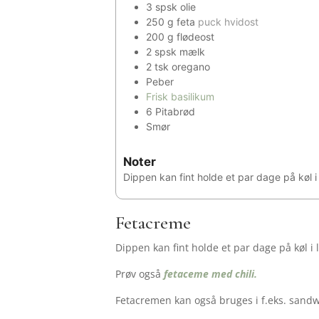
3
spsk
olie
250
g
feta
puck hvidost
200
g
flødeost
2
spsk
mælk
2
tsk
oregano
Peber
Frisk basilikum
6
Pitabrød
Smør
Noter
Dippen kan fint holde et par dage på køl i
Fetacreme
Dippen kan fint holde et par dage på køl i 
Prøv også
fetaceme med chili.
Fetacremen kan også bruges i f.eks. sandwi