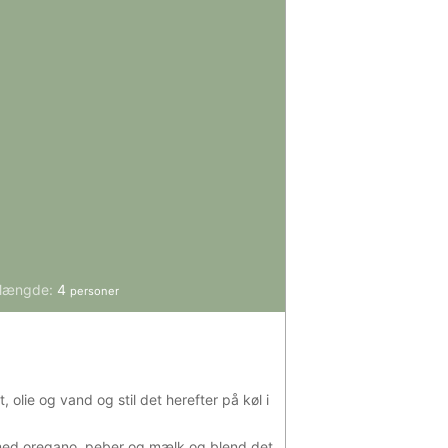
ængde:
4
personer
lie og vand og stil det herefter på køl i
med oregano, peber og mælk og blend det