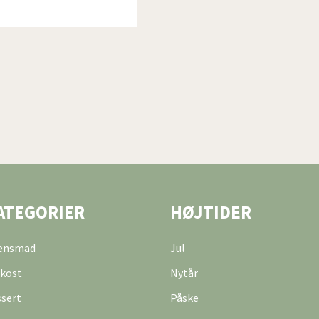
ATEGORIER
HØJTIDER
tensmad
Jul
kost
Nytår
sert
Påske