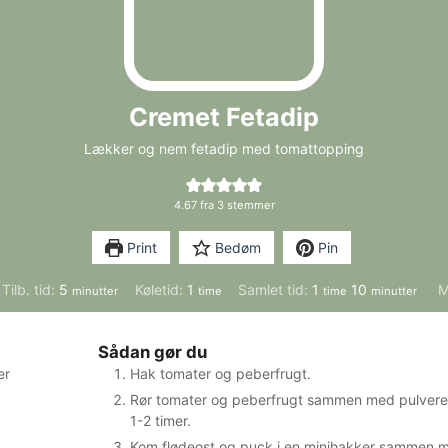
Cremet Fetadip
Lækker og nem fetadip med tomattopping
4.67
fra
3
stemmer
Print
Bedøm
Pin
minutter
time
time
minutter
Tilb. tid:
5
Køletid:
1
Samlet tid:
1
10
M
minutter
time
time
minutter
Sådan gør du
er
Hak tomater og peberfrugt.
Rør tomater og peberfrugt sammen med pulveret, o
1-2 timer.
Kom flødeost og puck i en minihakker sammen 