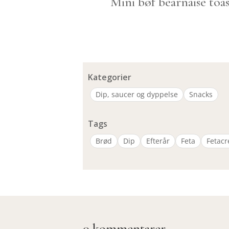
Mini bøf bearnaise toas
Kategorier
Dip, saucer og dyppelse
Snacks
Tags
Brød
Dip
Efterår
Feta
Fetac
0 kommentarer