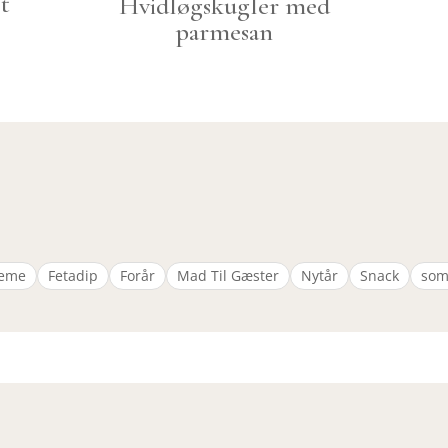
t
Hvidløgskugler med
parmesan
reme
Fetadip
Forår
Mad Til Gæster
Nytår
Snack
so