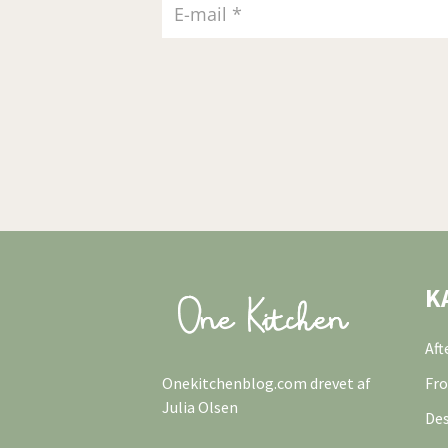
K
Af
Onekitchenblog.com drevet af
Fro
Julia Olsen
Des