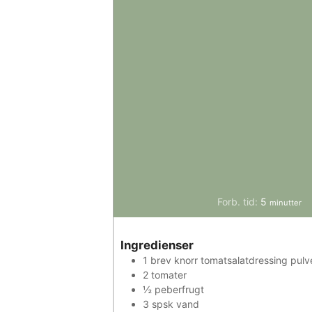
minutter
Forb. tid:
5
minutter
Ingredienser
1
brev
knorr tomatsalatdressing pulv
2
tomater
½
peberfrugt
3
spsk
vand