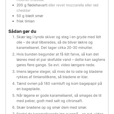
200
g
flødehavarti
eller revet mozzarella eller rød
cheddar
50
g
blødt smør
frisk timian
Sådan gør du
Skær løg i tynde skiver og steg i en gryde med lidt
olie – de skal tilberedes, så de bliver lækre og
karameliseret. Det tager cirka 20-30 minutter.
Hvis bunden begynder at få lidt farve, så kan det
løsnes med et par skefulde vand – dette kan sagtens
gøres flere gange. Se evt. video længere nede.
Imens løgene steger, så rives de to oste og bladene
rykkes af timianstilkene, så bladene er klar.
Tænd ovnen på 180 varmluft og kom bagepapir på
en bageplade.
Når løgene er gode karameliseret, så smages de til
med peber, godt med salt og citronsaft.
Skær brødene op og smør dem med smør.
Fordel de karameliserede løg ovenpå – se evt. video