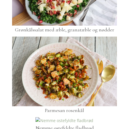
Grønkålssalat med æble, granatæble og nødder
Parmesan rosenkål
Nemme ostefyldte fladbrød