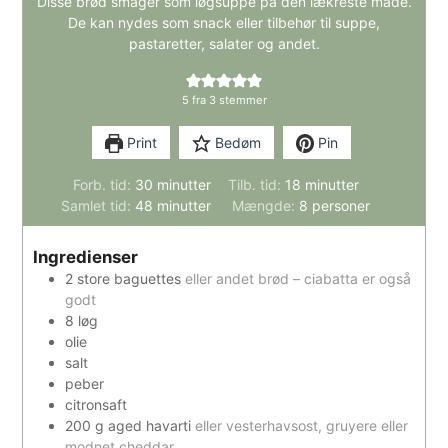
Disse brød smager som løgsuppe på den lækreste måde.
De kan nydes som snack eller tilbehør til suppe,
pastaretter, salater og andet.
5
fra
3
stemmer
Print
Bedøm
Pin
minutter
minutter
Forb. tid:
30
minutter
Tilb. tid:
18
minutter
minutter
Samlet tid:
48
minutter
Mængde:
8
personer
Ingredienser
2
store
baguettes
eller andet brød – ciabatta er også
godt
8
løg
olie
salt
peber
citronsaft
200
g
aged havarti
eller vesterhavsost, gruyere eller
modnet cheddar