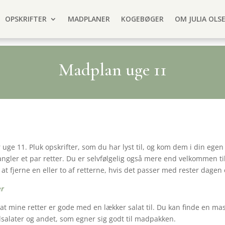
OPSKRIFTER
MADPLANER
KOGEBØGER
OM JULIA OLS
Madplan uge 11
 uge 11. Pluk opskrifter, som du har lyst til, og kom dem i din eg
mangler et par retter. Du er selvfølgelig også mere end velkommen ti
at fjerne en eller to af retterne, hvis det passer med rester dagen 
er
t mine retter er gode med en lækker salat til. Du kan finde en ma
elsalater og andet, som egner sig godt til madpakken.