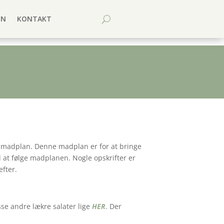
EN
KONTAKT
en madplan. Denne madplan er for at bringe
l at følge madplanen. Nogle opskrifter er
efter.
sse andre lækre salater lige
HER
. Der