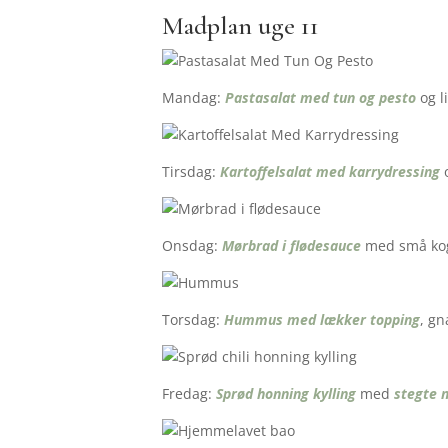
Madplan uge 11
Mandag:
Pastasalat med tun og pesto
og li
Tirsdag:
Kartoffelsalat med karrydressing
o
Onsdag:
Mørbrad i flødesauce
med små kogt
Torsdag:
Hummus med lækker topping
, gn
Fredag:
Sprød honning kylling
med
stegte 