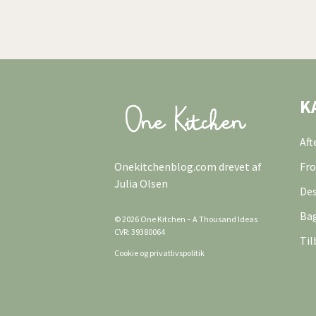
K
Af
Onekitchenblog.com drevet af
Fro
Julia Olsen
Des
Ba
© 2026 One Kitchen – A Thousand Ideas
CVR: 39380064
Til
Cookie og privatlivspolitik