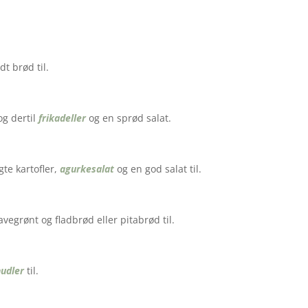
dt brød til.
g dertil
frikadeller
og en sprød salat.
e kartofler,
agurkesalat
og en god salat til.
avegrønt og fladbrød eller pitabrød til.
nudler
til.