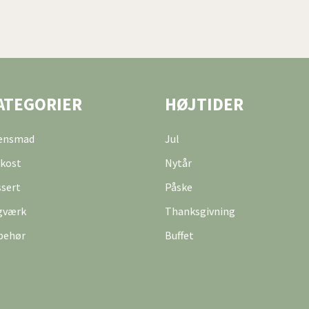
ATEGORIER
HØJTIDER
tensmad
Jul
kost
Nytår
sert
Påske
gværk
Thanksgivning
behør
Buffet