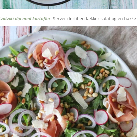
tzatziki dip med kartofler
. Server dertil en lækker salat og en hakke