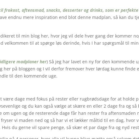
til frokost, aftensmad, snacks, desserter og drinks, som er perfekte 
 have endnu mere inspiration end blot denne madplan, så kan du tje
ikeret til min blog her, hvor jeg vil dele hver gang der kommer nog
nd velkommen til at spørge løs derinde, hvis I har spørgsmål til min
idligere madplaner her
) Så jeg har lavet en ny for den kommende ug
ag her på bloggen og I vil derfor fremover hver lørdag kunne finde
handle til den kommende uge.
t være dage med fokus på rester eller rugbrødsdage for at holde 
frysevenlige og du kan også vælge at skære en eller 2 dage fra og så
om ugen og de resterende dage får han rester fra aftensmaden me
 så fryser vi maden ned og så har vi et lækker måltid til en dag, hvor vi
 Hvis du gerne vil spare penge, så skær et par dage fra og nyd res
ilie på 4 personer, hvor alle vil kunne blive mætte også selvom det