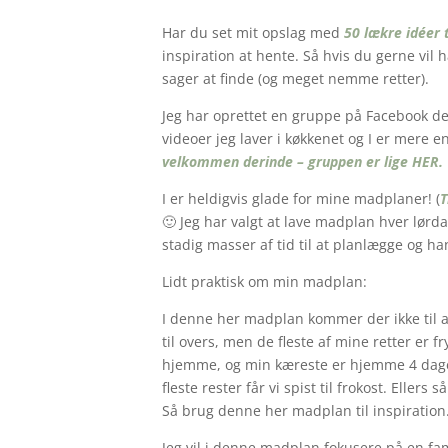
Har du set mit opslag med
50 lækre idéer 
inspiration at hente. Så hvis du gerne vil
sager at finde (og meget nemme retter).
Jeg har oprettet en gruppe på Facebook ded
videoer jeg laver i køkkenet og I er mere e
velkommen derinde – gruppen er lige HER.
I er heldigvis glade for mine madplaner! (
T
🙂 Jeg har valgt at lave madplan hver lørd
stadig masser af tid til at planlægge og 
Lidt praktisk om min madplan:
I denne her madplan kommer der ikke til a
til overs, men de fleste af mine retter er 
hjemme, og min kæreste er hjemme 4 dage 
fleste rester får vi spist til frokost. Ellers
Så brug denne her madplan til inspiration.
Jeg vil i denne madplan fokusere på en fam