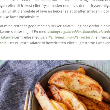
dagen efter til frokost eller fryse maden ned, hvis den er frysevenlig
. Jeg vil altid anbefale at lave en lækker salat til aftensmaden – d
r ikke lavet indkøbsliste.
 mine retter er gode med en lækker salat til. Jeg har derfor planlag
kønne salater til jer! En med
ovnbagte gulerødder, feldsalat, risted
 kikærter,
en tredje med
persille, tomat, mandler og feta ,
en fjer
cola.
Det er lækre salater til hovedretten eller til gæsterne i wee