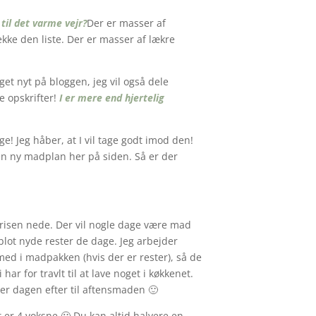
til det varme vejr?
Der er masser af
kke den liste. Der er masser af lækre
et nyt på bloggen, jeg vil også dele
e opskrifter!
I er mere end hjertelig
e! Jeg håber, at I vil tage godt imod den!
 en ny madplan her på siden. Så er der
prisen nede. Der vil nogle dage være mad
 blot nyde rester de dage. Jeg arbejder
d i madpakken (hvis der er rester), så de
 har for travlt til at lave noget i køkkenet.
ter dagen efter til aftensmaden 🙂
 er 4 voksne 🙂 Du kan altid halvere en