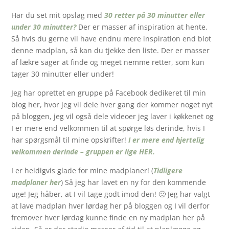
Har du set mit opslag med
30 retter på 30 minutter eller
under 30 minutter?
Der er masser af inspiration at hente.
Så hvis du gerne vil have endnu mere inspiration end blot
denne madplan, så kan du tjekke den liste. Der er masser
af lækre sager at finde og meget nemme retter, som kun
tager 30 minutter eller under!
Jeg har oprettet en gruppe på Facebook dedikeret til min
blog her, hvor jeg vil dele hver gang der kommer noget nyt
på bloggen, jeg vil også dele videoer jeg laver i køkkenet og
I er mere end velkommen til at spørge løs derinde, hvis I
har spørgsmål til mine opskrifter!
I er mere end hjertelig
velkommen derinde – gruppen er lige HER.
I er heldigvis glade for mine madplaner! (
Tidligere
madplaner her
) Så jeg har lavet en ny for den kommende
uge! Jeg håber, at I vil tage godt imod den! 🙂 Jeg har valgt
at lave madplan hver lørdag her på bloggen og I vil derfor
fremover hver lørdag kunne finde en ny madplan her på