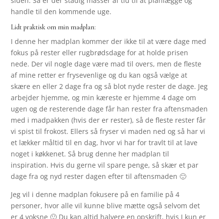
siden. Så er der stadig masser af tid til at planlægge og
handle til den kommende uge.
Lidt praktisk om min madplan:
I denne her madplan kommer der ikke til at være dage med
fokus på rester eller rugbrødsdage for at holde prisen
nede. Der vil nogle dage være mad til overs, men de fleste
af mine retter er frysevenlige og du kan også vælge at
skære en eller 2 dage fra og så blot nyde rester de dage. Jeg
arbejder hjemme, og min kæreste er hjemme 4 dage om
ugen og de resterende dage får han rester fra aftensmaden
med i madpakken (hvis der er rester), så de fleste rester får
vi spist til frokost. Ellers så fryser vi maden ned og så har vi
et lækker måltid til en dag, hvor vi har for travlt til at lave
noget i køkkenet. Så brug denne her madplan til
inspiration. Hvis du gerne vil spare penge, så skær et par
dage fra og nyd rester dagen efter til aftensmaden 🙂
Jeg vil i denne madplan fokusere på en familie på 4
personer, hvor alle vil kunne blive mætte også selvom det
er 4 voksne 🙂 Du kan altid halvere en opskrift, hvis I kun er