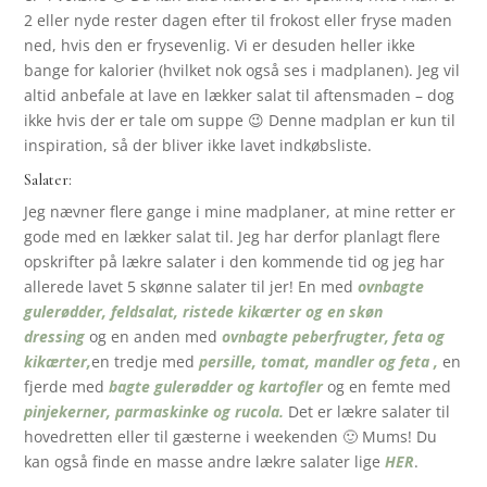
2 eller nyde rester dagen efter til frokost eller fryse maden
ned, hvis den er frysevenlig. Vi er desuden heller ikke
bange for kalorier (hvilket nok også ses i madplanen). Jeg vil
altid anbefale at lave en lækker salat til aftensmaden – dog
ikke hvis der er tale om suppe 😉 Denne madplan er kun til
inspiration, så der bliver ikke lavet indkøbsliste.
Salater:
Jeg nævner flere gange i mine madplaner, at mine retter er
gode med en lækker salat til. Jeg har derfor planlagt flere
opskrifter på lækre salater i den kommende tid og jeg har
allerede lavet 5 skønne salater til jer! En med
ovnbagte
gulerødder, feldsalat, ristede kikærter og en skøn
dressing
og en anden med
ovnbagte peberfrugter, feta og
kikærter,
en tredje med
persille, tomat, mandler og feta ,
en
fjerde med
bagte gulerødder og kartofler
og en femte med
pinjekerner, parmaskinke og rucola.
Det er lækre salater til
hovedretten eller til gæsterne i weekenden 🙂 Mums! Du
kan også finde en masse andre lækre salater lige
HER
.