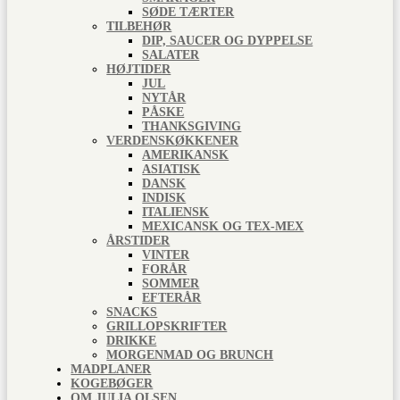
SØDE TÆRTER
TILBEHØR
DIP, SAUCER OG DYPPELSE
SALATER
HØJTIDER
JUL
NYTÅR
PÅSKE
THANKSGIVING
VERDENSKØKKENER
AMERIKANSK
ASIATISK
DANSK
INDISK
ITALIENSK
MEXICANSK OG TEX-MEX
ÅRSTIDER
VINTER
FORÅR
SOMMER
EFTERÅR
SNACKS
GRILLOPSKRIFTER
DRIKKE
MORGENMAD OG BRUNCH
MADPLANER
KOGEBØGER
OM JULIA OLSEN