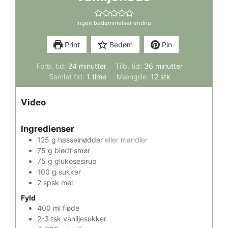
Ingen bedømmelser endnu
Print
Bedøm
Pin
minutter
minutter
Forb. tid:
24
minutter
Tilb. tid:
36
minutter
time
Samlet tid:
1
time
Mængde:
12
stk
Video
Ingredienser
125
g
hasselnødder
eller mandler
75
g
blødt smør
75
g
glukosesirup
100
g
sukker
2
spsk
mel
Fyld
400
ml
fløde
2-3
tsk
vaniljesukker