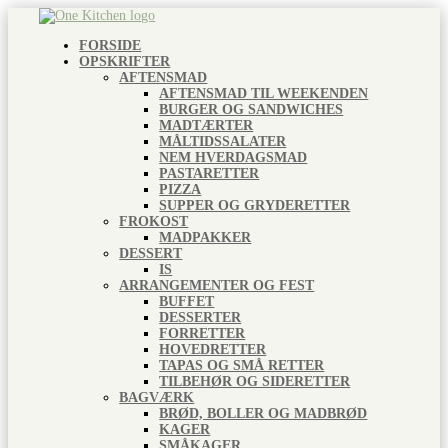
FORSIDE
OPSKRIFTER
AFTENSMAD
AFTENSMAD TIL WEEKENDEN
BURGER OG SANDWICHES
MADTÆRTER
MÅLTIDSSALATER
NEM HVERDAGSMAD
PASTARETTER
PIZZA
SUPPER OG GRYDERETTER
FROKOST
MADPAKKER
DESSERT
IS
ARRANGEMENTER OG FEST
BUFFET
DESSERTER
FORRETTER
HOVEDRETTER
TAPAS OG SMÅ RETTER
TILBEHØR OG SIDERETTER
BAGVÆRK
BRØD, BOLLER OG MADBRØD
KAGER
SMÅKAGER