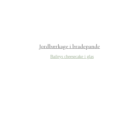
Jordbærkage i bradepande