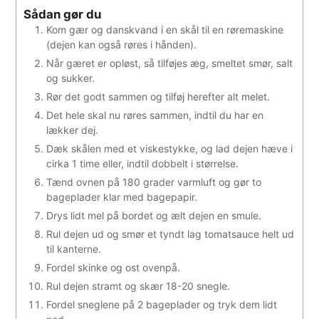
Sådan gør du
Kom gær og danskvand i en skål til en røremaskine
(dejen kan også røres i hånden).
Når gæret er opløst, så tilføjes æg, smeltet smør, salt
og sukker.
Rør det godt sammen og tilføj herefter alt melet.
Det hele skal nu røres sammen, indtil du har en
lækker dej.
Dæk skålen med et viskestykke, og lad dejen hæve i
cirka 1 time eller, indtil dobbelt i størrelse.
Tænd ovnen på 180 grader varmluft og gør to
bageplader klar med bagepapir.
Drys lidt mel på bordet og ælt dejen en smule.
Rul dejen ud og smør et tyndt lag tomatsauce helt ud
til kanterne.
Fordel skinke og ost ovenpå.
Rul dejen stramt og skær 18-20 snegle.
Fordel sneglene på 2 bageplader og tryk dem lidt