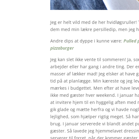
Jeg er helt vild med de her hvidløgsruller! 
dem med min lækre persilledip, men jeg har
Andre dips at dyppe i kunne være:
Pulled 
pizzaburger
Jeg kan slet ikke vente til sommeren! Ja, s
arbejder eller har gang i andre ting. Der
masser af lækker mad! Jeg elsker at have g
tid på at planlægge. Min kæreste og jeg 
mærkes i budgettet. Men efter at have lev
ikke med gæster hver weekend. I januar ha
at invitere hjem til en hyggelig aften me
gik glade og mætte herfra og vi havde nogl
lejlighed, som hjælper rigtig meget. Så har
brug. I januar serverede vi blandt andet pu
gæster. Så lavede jeg hjemmelavet dressing
serverer til forret, når der kommer gæster, 