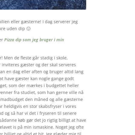
milien eller gæsterne! I dag serverer jeg
ækre uden dip 🙂
er
Pizza dip som jeg bruger i min
! Men de fleste går stadig i skole,
inviteres gæster og der skal serveres
an en dag eller aften og bruger altid lang
at have gæster kan nogle gange godt
oget, som der mærkes i budgettet heller
enner fra studiet, som han gerne ville nå
res madbudget den måned og alle gæsterne
 heldigvis en stor skabsfryser i vores
 og så har vi det i fryseren til senere
ådanne køb gør det jo rigtig billigt at have
elavet is på min ismaskine. Noget jeg ofte
illigt og altid et hit. Jeg glæder mig til