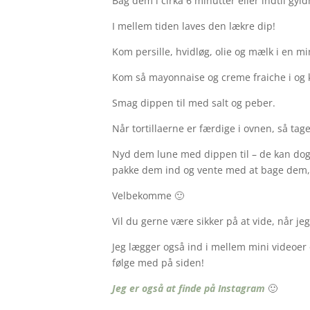
Bag dem i cirka 6 minutter eller indtil gyl
I mellem tiden laves den lækre dip!
Kom persille, hvidløg, olie og mælk i en m
Kom så mayonnaise og creme fraiche i og kø
Smag dippen til med salt og peber.
Når tortillaerne er færdige i ovnen, så tag
Nyd dem lune med dippen til – de kan dog
pakke dem ind og vente med at bage dem,
Velbekomme 🙂
Vil du gerne være sikker på at vide, når je
Jeg lægger også ind i mellem mini videoer o
følge med på siden!
Jeg er også at finde på Instagram
🙂