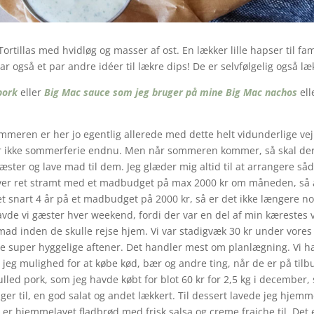
Tortillas med hvidløg og masser af ost. En lækker lille hapser til fa
 også et par andre idéer til lækre dips! De er selvfølgelig også l
pork
eller
Big Mac sauce som jeg bruger på mine Big Mac nachos
ell
ommeren er her jo egentlig allerede med dette helt vidunderlige vejr
 er ikke sommerferie endnu. Men når sommeren kommer, så skal der 
æster og lave mad til dem. Jeg glæder mig altid til at arrangere såd
lever ret stramt med et madbudget på max 2000 kr om måneden, så 
et snart 4 år på et madbudget på 2000 kr, så er det ikke længere n
vde vi gæster hver weekend, fordi der var en del af min kærestes v
d mad inden de skulle rejse hjem. Vi var stadigvæk 30 kr under vo
e super hyggelige aftener. Det handler mest om planlægning. Vi har
 jeg mulighed for at købe kød, bær og andre ting, når de er på tilbud
lled pork, som jeg havde købt for blot 60 kr for 2,5 kg i december, s
er til, en god salat og andet lækkert. Til dessert lavede jeg hjemm
er hjemmelavet fladbrød med frisk salsa og creme fraiche til. Det er b