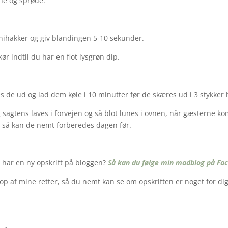
dne og sprøde.
inihakker og giv blandingen 5-10 sekunder.
r indtil du har en flot lysgrøn dip.
es de ud og lad dem køle i 10 minutter før de skæres ud i 3 stykker 
 sagtens laves i forvejen og så blot lunes i ovnen, når gæsterne
 så kan de nemt forberedes dagen før.
g har en ny opskrift på bloggen?
Så kan du følge min madblog på Fac
p af mine retter, så du nemt kan se om opskriften er noget for dig 