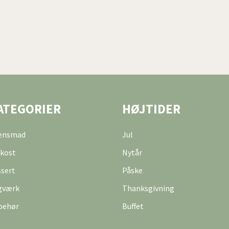
ATEGORIER
HØJTIDER
tensmad
Jul
kost
Nytår
sert
Påske
gværk
Thanksgivning
behør
Buffet