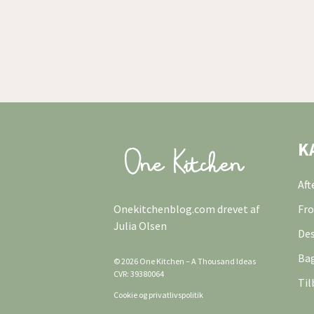
K
Af
Onekitchenblog.com drevet af
Fro
Julia Olsen
Des
Ba
© 2026 One Kitchen – A Thousand Ideas
CVR: 39380064
Til
Cookie og privatlivspolitik