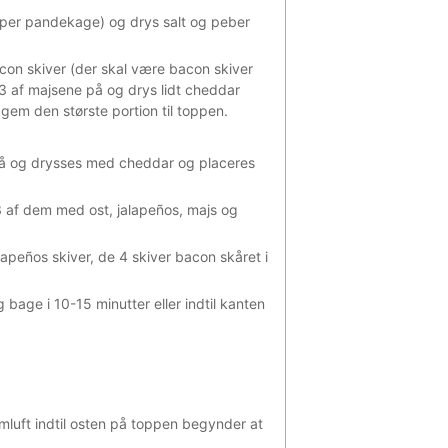
e per pandekage) og drys salt og peber
acon skiver (der skal være bacon skiver
1/3 af majsene på og drys lidt cheddar
 gem den største portion til toppen.
å og drysses med cheddar og placeres
3 af dem med ost, jalapeños, majs og
lapeños skiver, de 4 skiver bacon skåret i
g bage i 10-15 minutter eller indtil kanten
mluft indtil osten på toppen begynder at