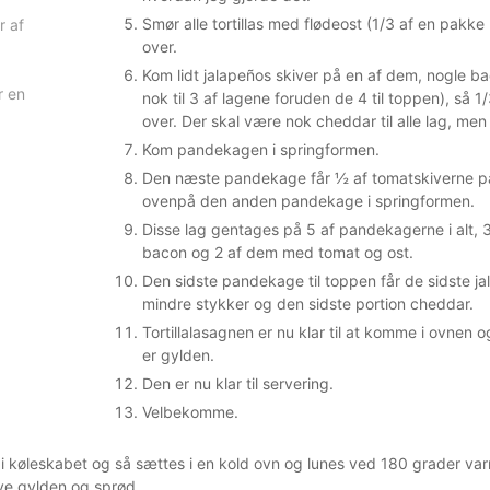
Smør alle tortillas med flødeost (1/3 af en pakk
r af
over.
Kom lidt jalapeños skiver på en af dem, nogle b
r en
nok til 3 af lagene foruden de 4 til toppen), så 
over. Der skal være nok cheddar til alle lag, men
Kom pandekagen i springformen.
Den næste pandekage får ½ af tomatskiverne p
ovenpå den anden pandekage i springformen.
Disse lag gentages på 5 af pandekagerne i alt, 
bacon og 2 af dem med tomat og ost.
Den sidste pandekage til toppen får de sidste ja
mindre stykker og den sidste portion cheddar.
Tortillalasagnen er nu klar til at komme i ovnen o
er gylden.
Den er nu klar til servering.
Velbekomme.
i køleskabet og så sættes i en kold ovn og lunes ved 180 grader var
ive gylden og sprød.