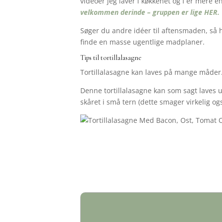
videoer jeg laver i køkkenet og I er mere e
velkommen derinde – gruppen er lige HER.
Søger du andre idéer til aftensmaden, så 
finde en masse ugentlige madplaner.
Tips til tortillalasagne
Tortillalasagne kan laves på mange måder.
Denne tortillalasagne kan som sagt laves 
skåret i små tern (dette smager virkelig og