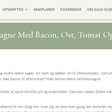
OPSKRIFTER
MADPLANER
KOGEBØGER
OM JULIA OLS
asagne Med Bacon, Ost, Tomat Og
g andre lækre sager. En nem og lækker ret til aftensmaden, som all
r ikke bacon til aftensmad? Prøv denne lækre tortillalasagne.
er måde at spise tortillas på og anderledes. Den kan sådan fyldes me
ikeret til min blog her, hvor jeg vil dele hver gang der kommer nog