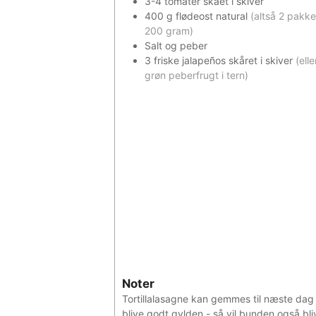
3-4
tomater skået i skiver
400
g
flødeost natural
(altså 2 pakke
200 gram)
Salt og peber
3
friske jalapeños skåret i skiver
(elle
grøn peberfrugt i tern)
Noter
Tortillalasagne kan gemmes til næste dag 
blive godt gylden - så vil bunden også bl