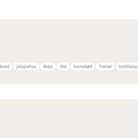
deost
Jalapeños
Majs
Ost
Svinekød
Tomat
tortillal