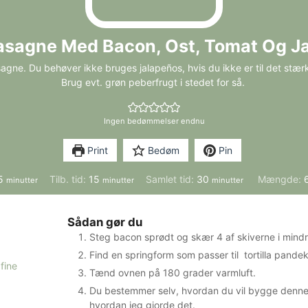
alasagne Med Bacon, Ost, Tomat Og J
asagne. Du behøver ikke bruges jalapeños, hvis du ikke er til det stærke
Brug evt. grøn peberfrugt i stedet for så.
Ingen bedømmelser endnu
Print
Bedøm
Pin
minutter
minutter
minutter
5
Tilb. tid:
15
Samlet tid:
30
Mængde:
minutter
minutter
minutter
Sådan gør du
Steg bacon sprødt og skær 4 af skiverne i mindre
Find en springform som passer til tortilla pand
fine
Tænd ovnen på 180 grader varmluft.
Du bestemmer selv, hvordan du vil bygge denne
hvordan jeg gjorde det.