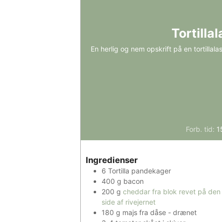
Tortill
En herlig og nem opskrift på en tortillal
Forb. tid:
1
Ingredienser
6
Tortilla pandekager
400
g
bacon
200
g
cheddar fra blok revet på den 
side af rivejernet
180
g
majs fra dåse - drænet