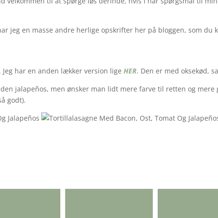
nd velkommen til at spørge løs derinde, hvis I har spørgsmål til min
har jeg en masse andre herlige opskrifter her på bloggen, som du k
 Jeg har en anden lækker version lige
HER
. Den er med oksekød, sa
uden jalapeños, men ønsker man lidt mere farve til retten og mere
så godt).