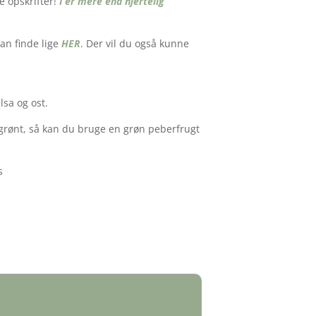
e opskrifter!
I er mere end hjertelig
an finde lige
HER
. Der vil du også kunne
lsa og ost.
 grønt, så kan du bruge en grøn peberfrugt