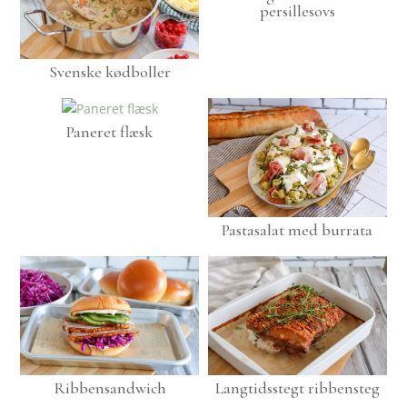
persillesovs
Svenske kødboller
Paneret flæsk
Pastasalat med burrata
Ribbensandwich
Langtidsstegt ribbensteg