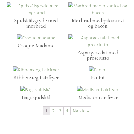
Spidskålsgryde med
Mørbrad med pikantost
mørbrad
og bacon
Croque Madame
Aspargessalat med
prosciutto
Ribbensteg i airfryer
Panini
Bagt spidskål
Medister i airfryer
1
2
3
4
Næste »