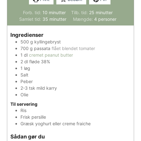
minutter
minutter
Forb. tid:
10
minutter
Tilb. tid:
25
minutter
minutter
Samlet tid:
35
minutter
Mængde:
4
personer
Ingredienser
500
g
kyllingebryst
700
g
passata
flået blendet tomater
1
dl
cremet peanut butter
2
dl
fløde 38%
1
løg
Salt
Peber
2-3
tsk
mild karry
Olie
Til servering
Ris
Frisk persille
Græsk yoghurt eller creme fraiche
Sådan gør du