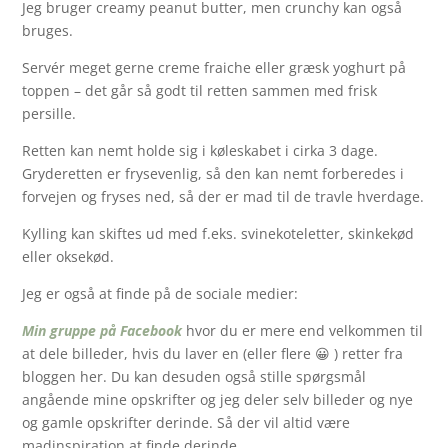
Jeg bruger creamy peanut butter, men crunchy kan også
bruges.
Servér meget gerne creme fraiche eller græsk yoghurt på
toppen – det går så godt til retten sammen med frisk
persille.
Retten kan nemt holde sig i køleskabet i cirka 3 dage.
Gryderetten er frysevenlig, så den kan nemt forberedes i
forvejen og fryses ned, så der er mad til de travle hverdage.
Kylling kan skiftes ud med f.eks. svinekoteletter, skinkekød
eller oksekød.
Jeg er også at finde på de sociale medier:
Min gruppe på Facebook
hvor du er mere end velkommen til
at dele billeder, hvis du laver en (eller flere 😀 ) retter fra
bloggen her. Du kan desuden også stille spørgsmål
angående mine opskrifter og jeg deler selv billeder og nye
og gamle opskrifter derinde. Så der vil altid være
madinspiration at finde derinde.