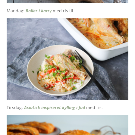
Mandag:
Boller i karry
med ris til.
Tirsdag:
Asiatisk inspireret kylling i fad
med ris.