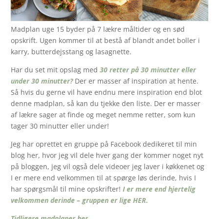
Madplan uge 15 byder på 7 lækre måltider og en sød
opskrift. Ugen kommer til at bestå af blandt andet boller i
karry, butterdejsstang og lasagnette.
Har du set mit opslag med
30 retter på 30 minutter eller
under 30 minutter?
Der er masser af inspiration at hente.
Så hvis du gerne vil have endnu mere inspiration end blot
denne madplan, så kan du tjekke den liste. Der er masser
af lækre sager at finde og meget nemme retter, som kun
tager 30 minutter eller under!
Jeg har oprettet en gruppe på Facebook dedikeret til min
blog her, hvor jeg vil dele hver gang der kommer noget nyt
på bloggen, jeg vil også dele videoer jeg laver i køkkenet og
I er mere end velkommen til at spørge løs derinde, hvis I
har spørgsmål til mine opskrifter!
I er mere end hjertelig
velkommen derinde – gruppen er lige HER.
Tidligere madplaner her