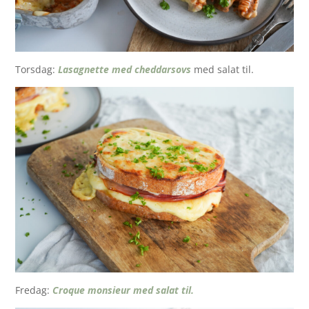
Torsdag:
Lasagnette med cheddarsovs
med salat til.
Fredag:
Croque monsieur med salat til.