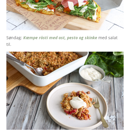
Søndag:
Kæmpe rösti med ost, pesto og skinke
med salat
til.