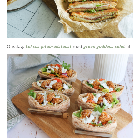
Onsdag:
Luksus pitabrødstoast
med
green goddess salat
til.