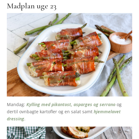
Madplan uge 23
Mandag:
Kylling med pikantost, asparges og serrano
og
dertil ovnbagte kartofler og en salat samt
hjemmelavet
dressing
.