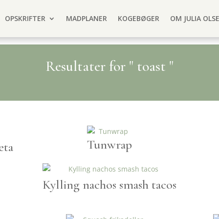
OPSKRIFTER
MADPLANER
KOGEBØGER
OM JULIA OLS
Resultater for " toast "
Tunwrap
eta
Kylling nachos smash tacos