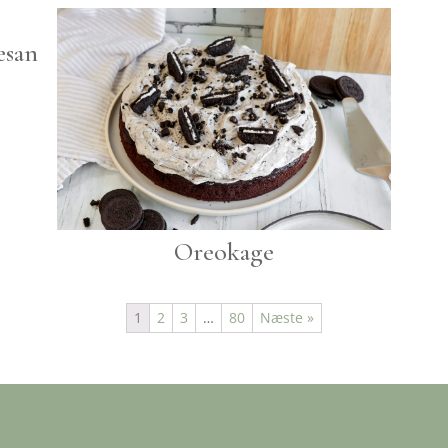
esan
Oreokage
1
2
3
…
80
Næste »