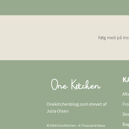
Følg med på Ins
K
Af
Onekitchenblog.com drevet af
Fro
Julia Olsen
Des
Ba
© 2026 One Kitchen – A Thousand Ideas