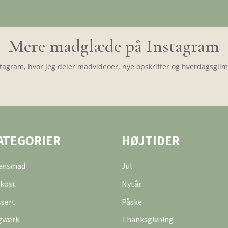
Mere madglæde på Instagram
tagram, hvor jeg deler madvideoer, nye opskrifter og hverdagsglimt
ATEGORIER
HØJTIDER
tensmad
Jul
kost
Nytår
sert
Påske
gværk
Thanksgivning