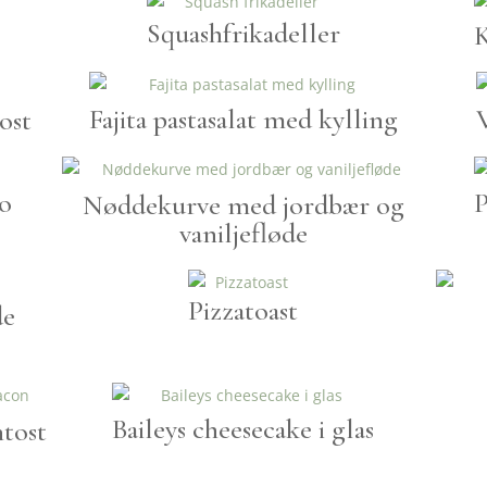
Squashfrikadeller
K
Fajita pastasalat med kylling
ost
o
P
Nøddekurve med jordbær og
vaniljefløde
Pizzatoast
de
Baileys cheesecake i glas
tost